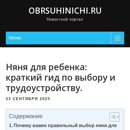
П
OBRSUHINICHI.RU
р
Новостной портал
о
м
о
Меню
т
а
т
Няня для ребенка:
ь
краткий гид по выбору и
к
трудоустройству.
с
о
23 СЕНТЯБРЯ 2025
д
е
Содержание
р
Почему важен правильный выбор няни для
ж