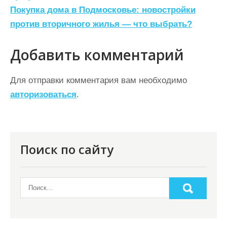
Покупка дома в Подмосковье: новостройки
в
против вторичного жилья — что выбрать?
и
г
Добавить комментарий
а
ц
Для отправки комментария вам необходимо
авторизоваться
.
и
я
п
о
Поиск по сайту
з
а
п
и