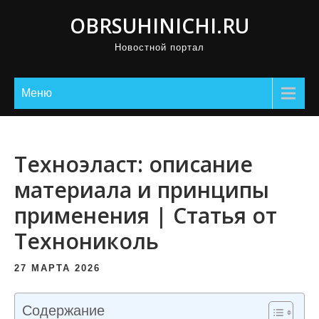
П
OBRSUHINICHI.RU
р
Новостной портал
о
м
о
Меню
т
а
т
Техноэласт: описание
ь
материала и принципы
к
применения | Статья от
с
о
Технониколь
д
е
27 МАРТА 2026
р
ж
Содержание