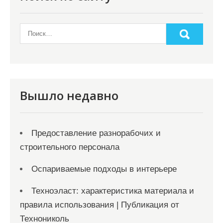
а
п
и
с
я
Вышло недавно
м
Предоставление разнорабочих и
строительного персонала
Оспариваемые подходы в интерьере
Техноэласт: характеристика материала и
правила использования | Публикация от
Технониколь