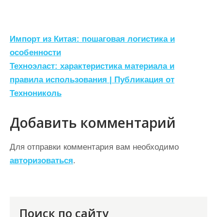
Н
Импорт из Китая: пошаговая логистика и
а
особенности
Техноэласт: характеристика материала и
в
правила использования | Публикация от
и
Технониколь
г
а
Добавить комментарий
ц
Для отправки комментария вам необходимо
и
авторизоваться
.
я
п
о
Поиск по сайту
з