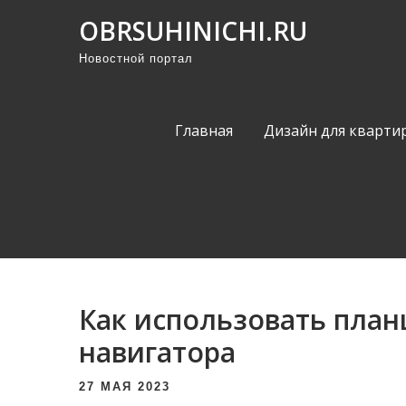
П
OBRSUHINICHI.RU
р
Новостной портал
о
м
о
Главная
Дизайн для кварти
т
а
т
ь
к
с
о
Как использовать план
д
е
навигатора
р
27 МАЯ 2023
ж